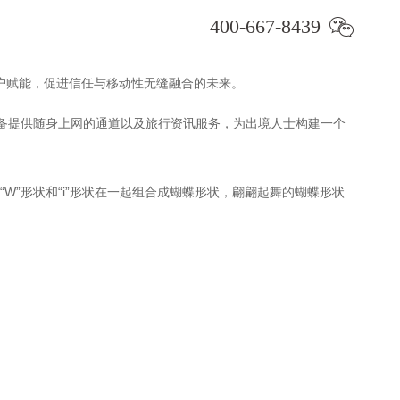
400-667-8439
用户赋能，促进信任与移动性无缝融合的未来。
设备提供随身上网的通道以及旅行资讯服务，为出境人士构建一个
中的“W”形状和“i”形状在一起组合成蝴蝶形状，翩翩起舞的蝴蝶形状